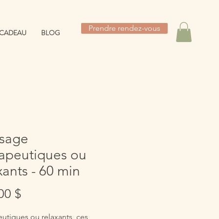
Prendre rendez-vous
 CADEAU
BLOG
sage
rapeutiques ou
xants - 60 min
Prix
00 $
utiques ou relaxants, ces