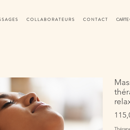
 S A G E S
C O L L A B O R A T E U R S
C O N T A C T
CARTE
Mas
thé
rela
115,
Thérape